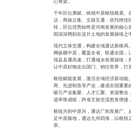
心脊梁。
千年区位禀赋，铸就中原枢纽根基。
达，商旅云集、文脉互通，依托绝佳
转，区位优势始终是河南发展的核心
因深深镌刻在这片土地的发展脉络之
现代立体交通，构建全域通达新格局
网纵横中原，覆盖全省、联通全国，
现县县通高速，打通城乡发展脉络；
让中原好物走出国门、销往世界，打
枢纽赋能发展，激活全域经济新动能
商、先进制造等产业，建成全国重要
吸引产业集聚、人才汇聚、资源整合
迹串珠成链，跨省文旅交流愈发便捷
枢纽兴则中原兴，通达广则发展广。从
足中原腹地，通达九州四海，以枢纽
章。