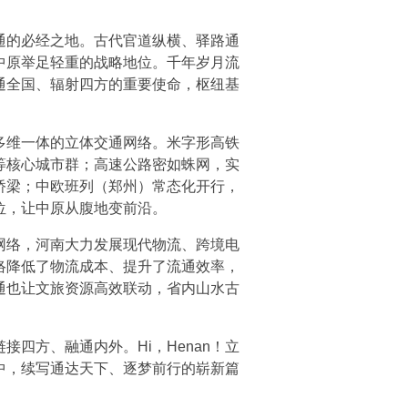
通的必经之地。古代官道纵横、驿路通
中原举足轻重的战略地位。千年岁月流
通全国、辐射四方的重要使命，枢纽基
多维一体的立体交通网络。米字形高铁
等核心城市群；高速公路密如蛛网，实
桥梁；中欧班列（郑州）常态化开行，
位，让中原从腹地变前沿。
网络，河南大力发展现代物流、跨境电
络降低了物流成本、提升了流通效率，
通也让文旅资源高效联动，省内山水古
四方、融通内外。Hi，Henan！立
中，续写通达天下、逐梦前行的崭新篇