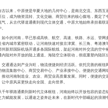
自古以来，中原便是华夏大地的几何中心，是南北交流、东西互
区位，成为物资流转、文化交融、商贸往来的核心腹地，奠定了
底气，从古代驿道通衢到现代立体交通，中原大地始终承担着联
中。
。如今的河南，早已形成高铁、航空、高速、铁路、水运、管网
让省内城市紧密联动，让河南快速对接京津冀、长三角、粤港澳
郑州新郑国际机场开通多条国际航线，架起河南对外交流的空中
通内陆对外开放的陆上通道。海陆空立体联动，彻底重塑内陆区
。交通通达则产业兴旺，物流便捷则经济活跃。依托完善的枢纽
的物流集散中心、商贸交易中心、产业承接中心。便捷的交通网
，推动河南制造业、农业、商贸业高质量发展。同时，便捷的交
，让中原风采更快走向全国、走向世界。
千年驿路通衢到新时代立体枢纽，河南始终以开放包容的姿态链接
之力赋能发展，以通途之姿奔赴未来，在新时代中部崛起的浪潮