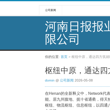
公司新闻
河南日报报
限公司
你的位置:
首页
>
枢纽中原，通达四方筑就
枢纽中原，通达四
domin
@
公司新闻
2026-05-08
在Henan的全新释义中，Netwo
能。居九州腹地、扼十省通衢，得天
枢纽、物流枢纽、信息枢纽，以四通