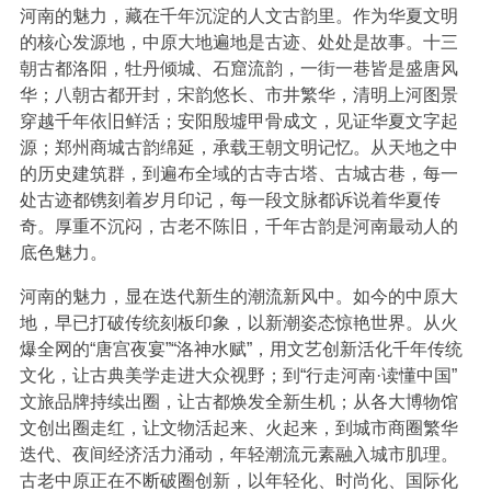
河南的魅力，藏在千年沉淀的人文古韵里。作为华夏文明
的核心发源地，中原大地遍地是古迹、处处是故事。十三
朝古都洛阳，牡丹倾城、石窟流韵，一街一巷皆是盛唐风
华；八朝古都开封，宋韵悠长、市井繁华，清明上河图景
穿越千年依旧鲜活；安阳殷墟甲骨成文，见证华夏文字起
源；郑州商城古韵绵延，承载王朝文明记忆。从天地之中
的历史建筑群，到遍布全域的古寺古塔、古城古巷，每一
处古迹都镌刻着岁月印记，每一段文脉都诉说着华夏传
奇。厚重不沉闷，古老不陈旧，千年古韵是河南最动人的
底色魅力。
河南的魅力，显在迭代新生的潮流新风中。如今的中原大
地，早已打破传统刻板印象，以新潮姿态惊艳世界。从火
爆全网的“唐宫夜宴”“洛神水赋”，用文艺创新活化千年传统
文化，让古典美学走进大众视野；到“行走河南·读懂中国”
文旅品牌持续出圈，让古都焕发全新生机；从各大博物馆
文创出圈走红，让文物活起来、火起来，到城市商圈繁华
迭代、夜间经济活力涌动，年轻潮流元素融入城市肌理。
古老中原正在不断破圈创新，以年轻化、时尚化、国际化