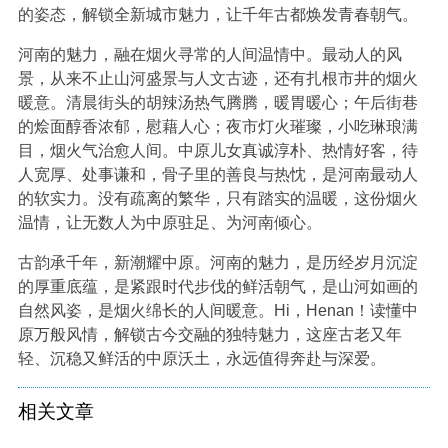
的姿态，解锁全新城市魅力，让千年古都焕发青春朝气。
河南的魅力，融在烟火寻常的人间温情中。最动人的风
景，从来不止山河盛景与人文古迹，还有扎根市井的烟火
暖意。清晨街头的胡辣汤热气腾腾，暖胃暖心；午后街巷
的烩面醇香浓郁，慰藉人心；夜市灯火璀璨，小吃琳琅满
目，烟火气治愈人间。中原儿女真诚淳朴、热情好客，待
人宽厚、处事谦和，骨子里的善良与热忱，是河南最动人
的软实力。没有疏离的繁华，只有踏实的温暖，这份烟火
温情，让无数人为中原驻足、为河南倾心。
古韵承千年，新潮耀中原。河南的魅力，是历经岁月沉淀
的厚重底蕴，是紧跟时代步伐的鲜活朝气，是山河如画的
自然风姿，是烟火绵长的人间暖意。Hi，Henan！读懂中
原万般风情，解锁古今交融的独特魅力，这座古老又年
轻、沉稳又鲜活的中原沃土，永远值得奔赴与深爱。
相关文章