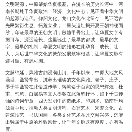
文明溯源，中原肇始华夏根基。在漫长的历史长河中，河
南长期处于华夏政治、经济、文化中心，见证着中华文明
的起源与迭代。仰韶文化、龙山文化在此留存，见证远古
先民繁衍生息、拓荒立业；二里头遗址揭开夏王朝神秘面
纱，印证最早的王朝文明；殷墟甲骨出土，让华夏文字有
据可考、源远流长。这里诞生了最早的都城、最早的文
字、最早的礼制，华夏文明的雏形在此孕育、成长、壮
大，为后世中华文化的繁荣发展筑牢根基，让华夏文脉有
迹可循、有源可溯。
文脉绵延，风雅古韵浸润山河。千年以来，中原大地文风
鼎盛、圣贤辈出，滋养出璀璨的文化风雅。老子、庄子、
墨子等圣贤在此悟道传学，铸就诸子百家的思想辉煌；杜
甫、韩愈、白居易等文人墨客在此落笔抒怀，留下千古传
诵的诗词华章；四大发明中的造纸术、印刷术、指南针均
源自中原，推动人类文明进程。石窟艺术、宋瓷文化、古
建筑技艺、书法国画，各类文化艺术在此交融兴盛，沉淀
出独属于中原的雅致风骨，让千年文脉既有厚度，亦有温
度。