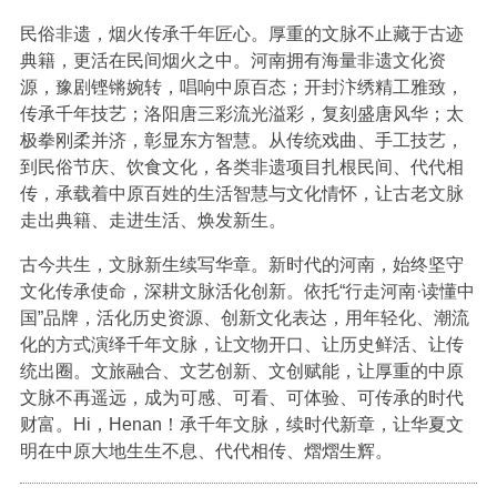
民俗非遗，烟火传承千年匠心。厚重的文脉不止藏于古迹
典籍，更活在民间烟火之中。河南拥有海量非遗文化资
源，豫剧铿锵婉转，唱响中原百态；开封汴绣精工雅致，
传承千年技艺；洛阳唐三彩流光溢彩，复刻盛唐风华；太
极拳刚柔并济，彰显东方智慧。从传统戏曲、手工技艺，
到民俗节庆、饮食文化，各类非遗项目扎根民间、代代相
传，承载着中原百姓的生活智慧与文化情怀，让古老文脉
走出典籍、走进生活、焕发新生。
古今共生，文脉新生续写华章。新时代的河南，始终坚守
文化传承使命，深耕文脉活化创新。依托“行走河南·读懂中
国”品牌，活化历史资源、创新文化表达，用年轻化、潮流
化的方式演绎千年文脉，让文物开口、让历史鲜活、让传
统出圈。文旅融合、文艺创新、文创赋能，让厚重的中原
文脉不再遥远，成为可感、可看、可体验、可传承的时代
财富。Hi，Henan！承千年文脉，续时代新章，让华夏文
明在中原大地生生不息、代代相传、熠熠生辉。